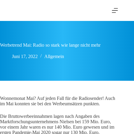
Zum
Inhalt
springen
Werbetrend Mai: Radio so stark wie lange nicht mehr
Juni 17, 2022
Allgemein
Wonnemonat Mai? Auf jeden Fall für die Radiosender! Auch
im Mai konnten sie bei den Werbeumsätzen punkten.
Die Bruttowerbeeinnahmen lagen nach Angaben des
Marktforschungsunternehmens Nielsen bei 159 Mio. Euro,
vor einem Jahr waren es nur 140 Mio. Euro gewesen und im
ersten Pandemie-Mai 2020 sogar nur 130 Mio. Euro.