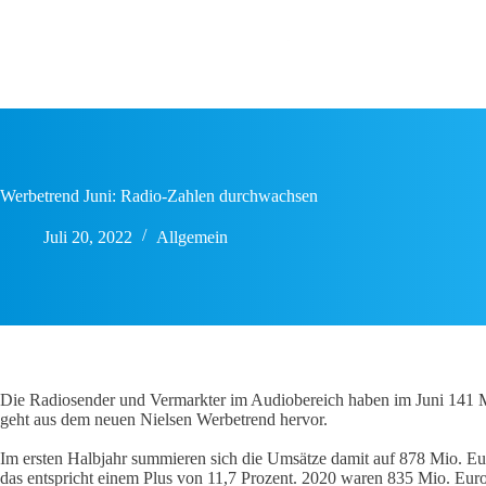
Zum
Inhalt
springen
Werbetrend Juni: Radio-Zahlen durchwachsen
Juli 20, 2022
Allgemein
Die Radiosender und Vermarkter im Audiobereich haben im Juni 141 M
geht aus dem neuen Nielsen Werbetrend hervor.
Im ersten Halbjahr summieren sich die Umsätze damit auf 878 Mio. Eu
das entspricht einem Plus von 11,7 Prozent. 2020 waren 835 Mio. Eur