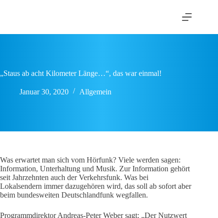
Zum
Inhalt
springen
„Staus ab acht Kilometer Länge…“, das war einmal!
Januar 30, 2020
Allgemein
Was erwartet man sich vom Hörfunk? Viele werden sagen:
Information, Unterhaltung und Musik. Zur Information gehört
seit Jahrzehnten auch der Verkehrsfunk. Was bei
Lokalsendern immer dazugehören wird, das soll ab sofort aber
beim bundesweiten Deutschlandfunk wegfallen.
Programmdirektor Andreas-Peter Weber sagt: „Der Nutzwert