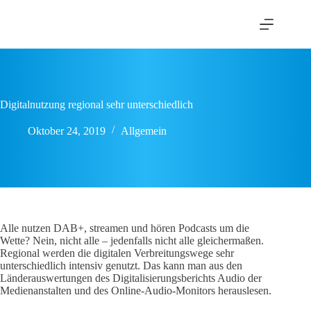
Zum
Inhalt
springen
Digitalnutzung regional sehr unterschiedlich
Oktober 24, 2019
Allgemein
Alle nutzen DAB+, streamen und hören Podcasts um die
Wette? Nein, nicht alle – jedenfalls nicht alle gleichermaßen.
Regional werden die digitalen Verbreitungswege sehr
unterschiedlich intensiv genutzt. Das kann man aus den
Länderauswertungen des Digitalisierungsberichts Audio der
Medienanstalten und des Online-Audio-Monitors herauslesen.