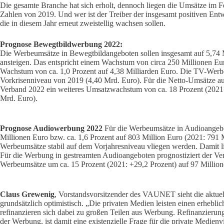
Die gesamte Branche hat sich erholt, dennoch liegen die Umsätze im F
Zahlen von 2019. Und wer ist der Treiber der insgesamt positiven En
die in diesem Jahr erneut zweistellig wachsen sollen.
Prognose Bewegtbildwerbung 2022:
Die Werbeumsätze in Bewegtbildangeboten sollen insgesamt auf 5,74 M
ansteigen. Das entspricht einem Wachstum von circa 250 Millionen Eur
Wachstum von ca. 1,0 Prozent auf 4,38 Milliarden Euro. Die TV-Werbe
Vorkrisenniveau von 2019 (4,40 Mrd. Euro). Für die Netto-Umsätze a
Verband 2022 ein weiteres Umsatzwachstum von ca. 18 Prozent (2021: 
Mrd. Euro).
Prognose Audiowerbung 2022
Für die Werbeumsätze in Audioangeb
Millionen Euro bzw. ca. 1,6 Prozent auf 803 Million Euro (2021: 791 M
Werbeumsätze stabil auf dem Vorjahresniveau vliegen werden. Damit li
Für die Werbung in gestreamten Audioangeboten prognostiziert der Ver
Werbeumsätze um ca. 15 Prozent (2021: +29,2 Prozent) auf 97 Million
Claus Grewenig
, Vorstandsvorsitzender des VAUNET sieht die aktue
grundsätzlich optimistisch. „Die privaten Medien leisten einen erhebli
refinanzieren sich dabei zu großen Teilen aus Werbung. Refinanzierung
der Werbung, ist damit eine existenzielle Frage für die private Medienvi