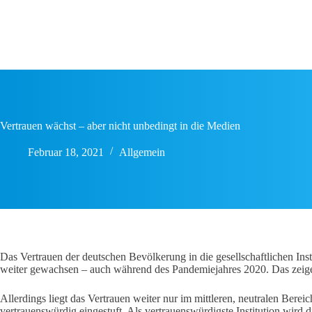
Zum
Inhalt
springen
Vertrauen wächst – aber nicht unbedingt in die Medien
Februar 18, 2021
Allgemein
Das Vertrauen der deutschen Bevölkerung in die gesellschaftlichen I
weiter gewachsen – auch während des Pandemiejahres 2020. Das zeig
Allerdings liegt das Vertrauen weiter nur im mittleren, neutralen Bereic
vertrauenswürdig eingestuft. Als vertrauenswürdigste Institution wird