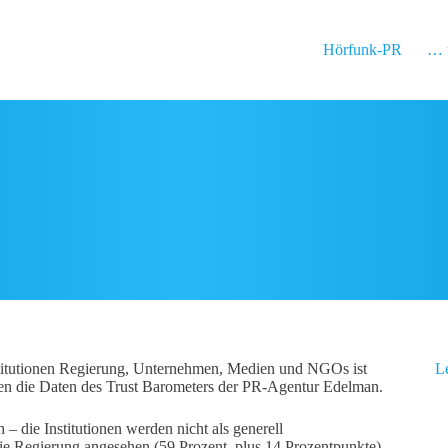
Hörfunk-PR
… 
nstitutionen Regierung, Unternehmen, Medien und NGOs ist
L
en die Daten des Trust Barometers der PR-Agentur Edelman.
h – die Institutionen werden nicht als generell
 die Regierung angesehen (59 Prozent, plus 14 Prozentpunkte),