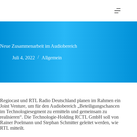
Zum
Inhalt
springen
Neue Zusammenarbeit im Audiobereich
Juli 4, 2022
Allgemein
Regiocast und RTL Radio Deutschland planen im Rahmen ein
Joint Venture, um für den Audiobereich „Beteiligungschancen
im Technologiesegment zu ermitteln und gemeinsam zu
realisieren“. Die Technologie-Holding RCTL GmbH soll von
Rainer Poelmann und Stephan Schmitter geleitet werden, wie
RTL mitteilt.