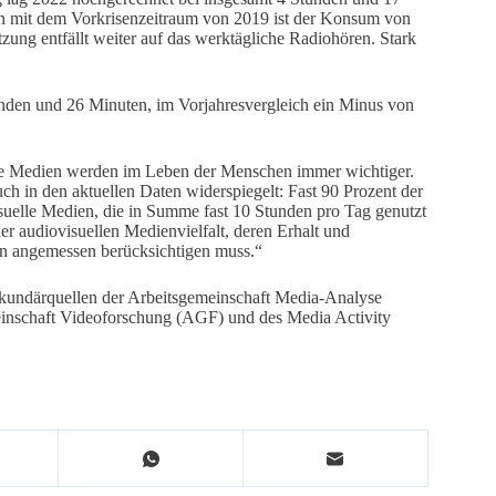
en mit dem Vorkrisenzeitraum von 2019 ist der Konsum von
ung entfällt weiter auf das werktägliche Radiohören. Stark
unden und 26 Minuten, im Vorjahresvergleich ein Minus von
e Medien werden im Leben der Menschen immer wichtiger.
uch in den aktuellen Daten widerspiegelt: Fast 90 Prozent der
suelle Medien, die in Summe fast 10 Stunden pro Tag genutzt
er audiovisuellen Medienvielfalt, deren Erhalt und
ren angemessen berücksichtigen muss.“
undärquellen der Arbeitsgemeinschaft Media-Analyse
inschaft Videoforschung (AGF) und des Media Activity