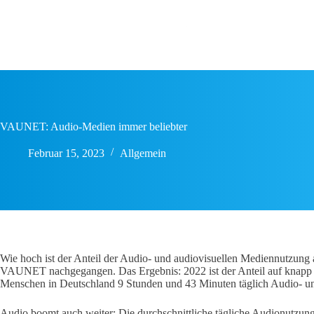
Zum
Inhalt
springen
VAUNET: Audio-Medien immer beliebter
Februar 15, 2023
Allgemein
Wie hoch ist der Anteil der Audio- und audiovisuellen Mediennutzung
VAUNET nachgegangen. Das Ergebnis: 2022 ist der Anteil auf knapp 9
Menschen in Deutschland 9 Stunden und 43 Minuten täglich Audio- un
Audio boomt auch weiter: Die durchschnittliche tägliche Audionutzun