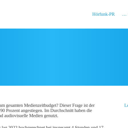
Hörfunk-PR
… 
 am gesamten Medienzeitbudget? Dieser Frage ist der
L
0 Prozent angestiegen. Im Durchschnitt haben die
d audiovisuelle Medien genutzt.
g lag 2022 hochgerechnet bei insgesamt 4 Stunden und 17