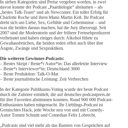
In sieben Kategorien sind Preise vergeben worden, in zwei
davon konnte der Podcast „Paardiologie“ abräumen – als
„bestes Talk-Team“ und als Newcomer. Ein toller Erfolg für
Charlotte Roche und ihren Mann Martin Keß. Ihr Podcast
dreht sich um Liebe, Sex, Gefühle und Geheimnisse – und
was die beiden daraus machen, hat die Jury überzeugt. Seit
2007 sind die Moderatorin und der frühere Fernsehproduzent
verheiratet und haben einiges durch: Alkohol führte zu
Gewaltausbrüchen, die beiden reden offen auch über ihre
Ängste, Zwänge und Sexpraktiken.
Die weiteren Gewinner-Podcasts:
– Bestes Skript / Beste*r Autor*in: Das allerletzte Interview
– Beste*r Interviewer*in: Deutschland 3000
– Beste Produktion: Talk-O-Mat
– Beste journalistische Leistung: Zeit Verbrechen
In der Kategorie Publikums-Voting wurde der beste Podcast
durch die Zuhörer ermittelt, die auf deutscher-podcastpreis.de
für ihre Favoriten abstimmen konnten. Rund 900 000 Podcast-
Enthusiasten haben mitgemacht. Ihr Lieblings-Podcast ist
Gemischtes Hack, jede Woche neu von und mit Comedy-
Autor Tommi Schmitt und Comedian Felix Lobrecht.
„Podcasts sind viel mehr als das Bannen von Gesprächen auf