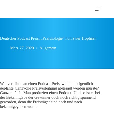
Zum
Inhalt
springen
Deutscher Podcast Preis: „Paardiologie“ holt zwei Trophäen
März 27, 2020
Allgemein
Wie verleiht man einen Podcast-Preis, wenn die eigentlich
geplante glanzvolle Preisverleihung abgesagt werden musste?
Ganz einfach: Man produziert einen Podcast! Und so ist es bei
der Bekanntgabe der Gewinner doch noch richtig spannend
geworden, denn die Preisträger sind nach und nach
bekanntgegeben worden.